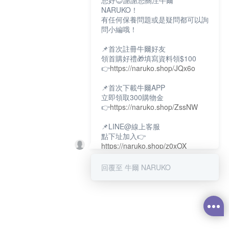
您好😊謝謝您關注牛爾
NARUKO！
有任何保養問題或是疑問都可以詢
問小編哦！
📌首次註冊牛爾好友
領首購好禮🎁填寫資料領$100
👉
https://naruko.shop/JQx6o
📌首次下載牛爾APP
立即領取300購物金
👉
https://naruko.shop/ZssNW
📌LINE@線上客服
點下址加入👉
https://naruko.shop/z0xOX
📌電話客服：02-26581707
回覆至 牛爾 NARUKO
服務時間👉周一至周10:00～
18:00
12:00~13:30休息時間(例假日除
外)