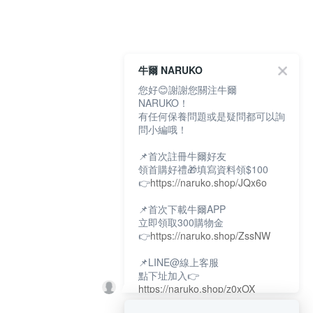
牛爾 NARUKO
您好😊謝謝您關注牛爾
NARUKO！
有任何保養問題或是疑問都可以詢
問小編哦！
📌首次註冊牛爾好友
領首購好禮🎁填寫資料領$100
👉
https://naruko.shop/JQx6o
📌首次下載牛爾APP
立即領取300購物金
👉
https://naruko.shop/ZssNW
📌LINE@線上客服
點下址加入👉
https://naruko.shop/z0xOX