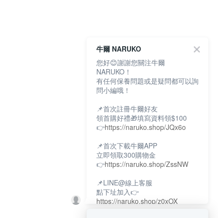
牛爾 NARUKO
您好😊謝謝您關注牛爾
NARUKO！
有任何保養問題或是疑問都可以詢
問小編哦！
📌首次註冊牛爾好友
領首購好禮🎁填寫資料領$100
👉
https://naruko.shop/JQx6o
📌首次下載牛爾APP
立即領取300購物金
👉
https://naruko.shop/ZssNW
📌LINE@線上客服
點下址加入👉
https://naruko.shop/z0xOX