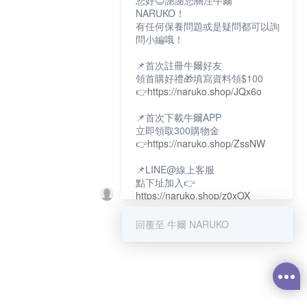
您好😊謝謝您關注牛爾
NARUKO！
有任何保養問題或是疑問都可以詢
問小編哦！
📌首次註冊牛爾好友
領首購好禮🎁填寫資料領$100
👉
https://naruko.shop/JQx6o
📌首次下載牛爾APP
立即領取300購物金
👉
https://naruko.shop/ZssNW
📌LINE@線上客服
點下址加入👉
https://naruko.shop/z0xOX
📌電話客服：02-26581707
回覆至 牛爾 NARUKO
服務時間👉周一至周10:00～
18:00
12:00~13:30休息時間(例假日除
外)