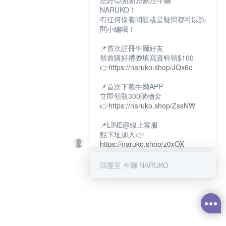
您好😊謝謝您關注牛爾
NARUKO！
有任何保養問題或是疑問都可以詢
問小編哦！
📌首次註冊牛爾好友
領首購好禮🎁填寫資料領$100
👉
https://naruko.shop/JQx6o
📌首次下載牛爾APP
立即領取300購物金
👉
https://naruko.shop/ZssNW
📌LINE@線上客服
點下址加入👉
https://naruko.shop/z0xOX
📌電話客服：02-26581707
回覆至 牛爾 NARUKO
服務時間👉周一至周10:00～
18:00
12:00~13:30休息時間(例假日除
外)