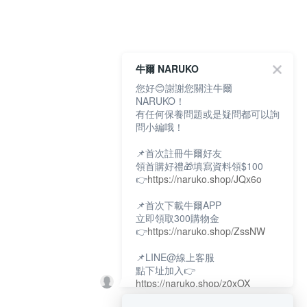
牛爾 NARUKO
您好😊謝謝您關注牛爾
NARUKO！
有任何保養問題或是疑問都可以詢
問小編哦！
📌首次註冊牛爾好友
領首購好禮🎁填寫資料領$100
👉
https://naruko.shop/JQx6o
📌首次下載牛爾APP
立即領取300購物金
👉
https://naruko.shop/ZssNW
📌LINE@線上客服
點下址加入👉
https://naruko.shop/z0xOX