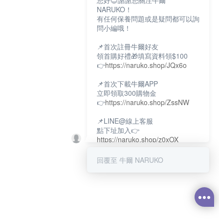
您好😊謝謝您關注牛爾
NARUKO！
有任何保養問題或是疑問都可以詢
問小編哦！
📌首次註冊牛爾好友
領首購好禮🎁填寫資料領$100
👉
https://naruko.shop/JQx6o
📌首次下載牛爾APP
立即領取300購物金
👉
https://naruko.shop/ZssNW
📌LINE@線上客服
點下址加入👉
https://naruko.shop/z0xOX
📌電話客服：02-26581707
回覆至 牛爾 NARUKO
服務時間👉周一至周10:00～
18:00
12:00~13:30休息時間(例假日除
外)