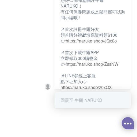
您好😊謝謝您關注牛爾
NARUKO！
有任何保養問題或是疑問都可以詢
問小編哦！
📌首次註冊牛爾好友
領首購好禮🎁填寫資料領$100
👉
https://naruko.shop/JQx6o
📌首次下載牛爾APP
立即領取300購物金
👉
https://naruko.shop/ZssNW
📌LINE@線上客服
點下址加入👉
https://naruko.shop/z0xOX
📌電話客服：02-26581707
回覆至 牛爾 NARUKO
服務時間👉周一至周10:00～
18:00
12:00~13:30休息時間(例假日除
外)