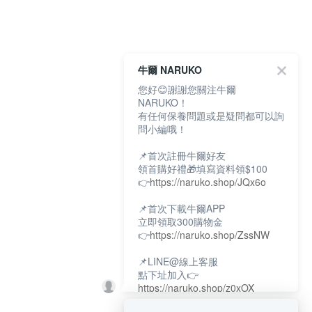
牛爾 NARUKO
您好😊謝謝您關注牛爾
NARUKO！
有任何保養問題或是疑問都可以詢
問小編哦！
📌首次註冊牛爾好友
領首購好禮🎁填寫資料領$100
👉
https://naruko.shop/JQx6o
📌首次下載牛爾APP
立即領取300購物金
👉
https://naruko.shop/ZssNW
📌LINE@線上客服
點下址加入👉
https://naruko.shop/z0xOX