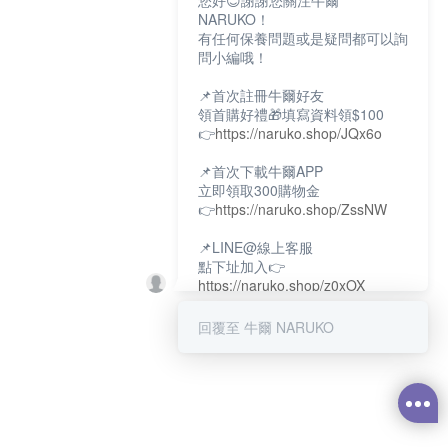
您好😊謝謝您關注牛爾
NARUKO！
有任何保養問題或是疑問都可以詢
問小編哦！
📌首次註冊牛爾好友
領首購好禮🎁填寫資料領$100
👉
https://naruko.shop/JQx6o
📌首次下載牛爾APP
立即領取300購物金
👉
https://naruko.shop/ZssNW
📌LINE@線上客服
點下址加入👉
https://naruko.shop/z0xOX
📌電話客服：02-26581707
回覆至 牛爾 NARUKO
服務時間👉周一至周10:00～
18:00
12:00~13:30休息時間(例假日除
外)