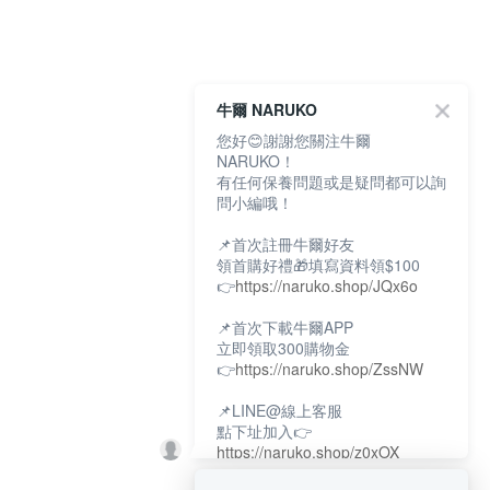
牛爾 NARUKO
您好😊謝謝您關注牛爾
NARUKO！
有任何保養問題或是疑問都可以詢
問小編哦！
📌首次註冊牛爾好友
領首購好禮🎁填寫資料領$100
👉
https://naruko.shop/JQx6o
📌首次下載牛爾APP
立即領取300購物金
👉
https://naruko.shop/ZssNW
📌LINE@線上客服
點下址加入👉
https://naruko.shop/z0xOX