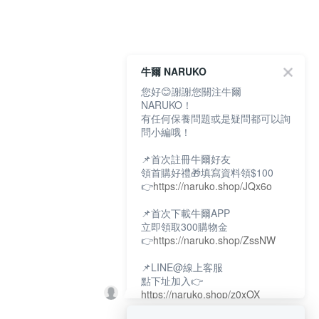
牛爾 NARUKO
您好😊謝謝您關注牛爾
NARUKO！
有任何保養問題或是疑問都可以詢
問小編哦！
📌首次註冊牛爾好友
領首購好禮🎁填寫資料領$100
👉
https://naruko.shop/JQx6o
📌首次下載牛爾APP
立即領取300購物金
👉
https://naruko.shop/ZssNW
📌LINE@線上客服
點下址加入👉
https://naruko.shop/z0xOX