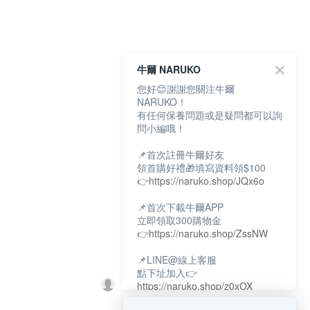
牛爾 NARUKO
您好😊謝謝您關注牛爾
NARUKO！
有任何保養問題或是疑問都可以詢
問小編哦！
📌首次註冊牛爾好友
領首購好禮🎁填寫資料領$100
👉
https://naruko.shop/JQx6o
📌首次下載牛爾APP
立即領取300購物金
👉
https://naruko.shop/ZssNW
📌LINE@線上客服
點下址加入👉
https://naruko.shop/z0xOX