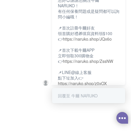
您好😊謝謝您關注牛爾
NARUKO！
有任何保養問題或是疑問都可以詢
問小編哦！
📌首次註冊牛爾好友
領首購好禮🎁填寫資料領$100
👉
https://naruko.shop/JQx6o
📌首次下載牛爾APP
立即領取300購物金
👉
https://naruko.shop/ZssNW
📌LINE@線上客服
點下址加入👉
https://naruko.shop/z0xOX
📌電話客服：02-26581707
回覆至 牛爾 NARUKO
服務時間👉周一至周10:00～
18:00
12:00~13:30休息時間(例假日除
外)