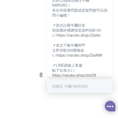
您好😊謝謝您關注牛爾
NARUKO！
有任何保養問題或是疑問都可以詢
問小編哦！
📌首次註冊牛爾好友
領首購好禮🎁填寫資料領$100
👉
https://naruko.shop/JQx6o
📌首次下載牛爾APP
立即領取300購物金
👉
https://naruko.shop/ZssNW
📌LINE@線上客服
點下址加入👉
https://naruko.shop/z0xOX
📌電話客服：02-26581707
回覆至 牛爾 NARUKO
服務時間👉周一至周10:00～
18:00
12:00~13:30休息時間(例假日除
外)