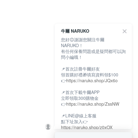
牛爾 NARUKO
您好😊謝謝您關注牛爾
NARUKO！
有任何保養問題或是疑問都可以詢
問小編哦！
📌首次註冊牛爾好友
領首購好禮🎁填寫資料領$100
👉
https://naruko.shop/JQx6o
📌首次下載牛爾APP
立即領取300購物金
👉
https://naruko.shop/ZssNW
📌LINE@線上客服
點下址加入👉
https://naruko.shop/z0xOX