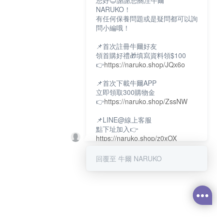
您好😊謝謝您關注牛爾
NARUKO！
有任何保養問題或是疑問都可以詢
問小編哦！
📌首次註冊牛爾好友
領首購好禮🎁填寫資料領$100
👉
https://naruko.shop/JQx6o
📌首次下載牛爾APP
立即領取300購物金
👉
https://naruko.shop/ZssNW
📌LINE@線上客服
點下址加入👉
https://naruko.shop/z0xOX
📌電話客服：02-26581707
回覆至 牛爾 NARUKO
服務時間👉周一至周10:00～
18:00
12:00~13:30休息時間(例假日除
外)