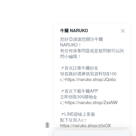
牛爾 NARUKO
您好😊謝謝您關注牛爾
NARUKO！
有任何保養問題或是疑問都可以詢
問小編哦！
📌首次註冊牛爾好友
領首購好禮🎁填寫資料領$100
👉
https://naruko.shop/JQx6o
📌首次下載牛爾APP
立即領取300購物金
👉
https://naruko.shop/ZssNW
📌LINE@線上客服
點下址加入👉
https://naruko.shop/z0xOX