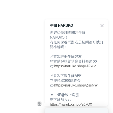
牛爾 NARUKO
您好😊謝謝您關注牛爾
NARUKO！
有任何保養問題或是疑問都可以詢
問小編哦！
📌首次註冊牛爾好友
領首購好禮🎁填寫資料領$100
👉
https://naruko.shop/JQx6o
📌首次下載牛爾APP
立即領取300購物金
👉
https://naruko.shop/ZssNW
📌LINE@線上客服
點下址加入👉
https://naruko.shop/z0xOX