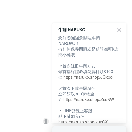
牛爾 NARUKO
您好😊謝謝您關注牛爾
NARUKO！
有任何保養問題或是疑問都可以詢
問小編哦！
📌首次註冊牛爾好友
領首購好禮🎁填寫資料領$100
👉
https://naruko.shop/JQx6o
📌首次下載牛爾APP
立即領取300購物金
👉
https://naruko.shop/ZssNW
📌LINE@線上客服
點下址加入👉
https://naruko.shop/z0xOX