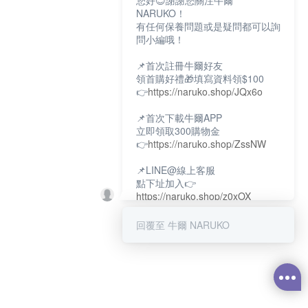
您好😊謝謝您關注牛爾
NARUKO！
有任何保養問題或是疑問都可以詢
問小編哦！
📌首次註冊牛爾好友
領首購好禮🎁填寫資料領$100
👉
https://naruko.shop/JQx6o
📌首次下載牛爾APP
立即領取300購物金
👉
https://naruko.shop/ZssNW
📌LINE@線上客服
點下址加入👉
https://naruko.shop/z0xOX
📌電話客服：02-26581707
回覆至 牛爾 NARUKO
服務時間👉周一至周10:00～
18:00
12:00~13:30休息時間(例假日除
外)