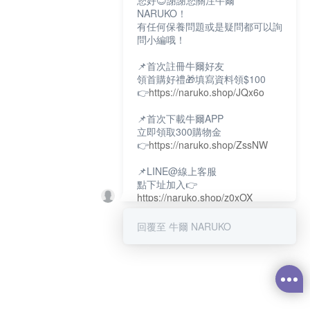
您好😊謝謝您關注牛爾
NARUKO！
有任何保養問題或是疑問都可以詢
問小編哦！
📌首次註冊牛爾好友
領首購好禮🎁填寫資料領$100
👉
https://naruko.shop/JQx6o
📌首次下載牛爾APP
立即領取300購物金
👉
https://naruko.shop/ZssNW
📌LINE@線上客服
點下址加入👉
https://naruko.shop/z0xOX
📌電話客服：02-26581707
回覆至 牛爾 NARUKO
服務時間👉周一至周10:00～
18:00
12:00~13:30休息時間(例假日除
外)