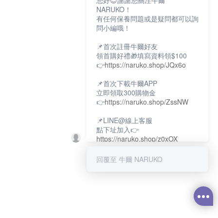
您好😊謝謝您關注牛爾
NARUKO！
有任何保養問題或是疑問都可以詢
問小編哦！
📌首次註冊牛爾好友
領首購好禮🎁填寫資料領$100
👉
https://naruko.shop/JQx6o
📌首次下載牛爾APP
立即領取300購物金
👉
https://naruko.shop/ZssNW
📌LINE@線上客服
點下址加入👉
https://naruko.shop/z0xOX
📌電話客服：02-26581707
回覆至 牛爾 NARUKO
服務時間👉周一至周10:00～
18:00
12:00~13:30休息時間(例假日除
外)