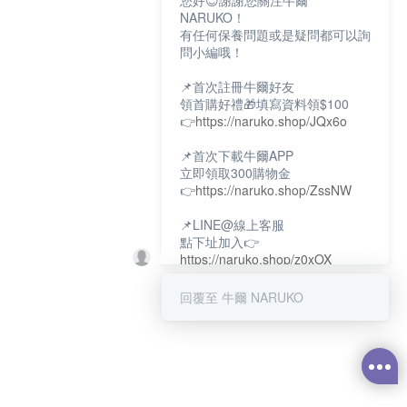
您好😊謝謝您關注牛爾
NARUKO！
有任何保養問題或是疑問都可以詢
問小編哦！
📌首次註冊牛爾好友
領首購好禮🎁填寫資料領$100
👉
https://naruko.shop/JQx6o
📌首次下載牛爾APP
立即領取300購物金
👉
https://naruko.shop/ZssNW
📌LINE@線上客服
點下址加入👉
https://naruko.shop/z0xOX
📌電話客服：02-26581707
回覆至 牛爾 NARUKO
服務時間👉周一至周10:00～
18:00
12:00~13:30休息時間(例假日除
外)