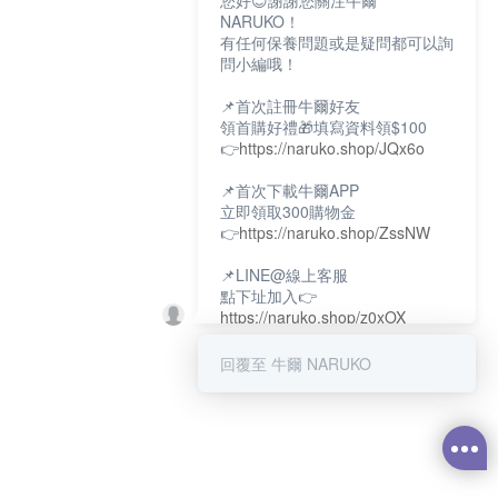
您好😊謝謝您關注牛爾
NARUKO！
有任何保養問題或是疑問都可以詢
問小編哦！
📌首次註冊牛爾好友
領首購好禮🎁填寫資料領$100
👉
https://naruko.shop/JQx6o
📌首次下載牛爾APP
立即領取300購物金
👉
https://naruko.shop/ZssNW
📌LINE@線上客服
點下址加入👉
https://naruko.shop/z0xOX
📌電話客服：02-26581707
回覆至 牛爾 NARUKO
服務時間👉周一至周10:00～
18:00
12:00~13:30休息時間(例假日除
外)