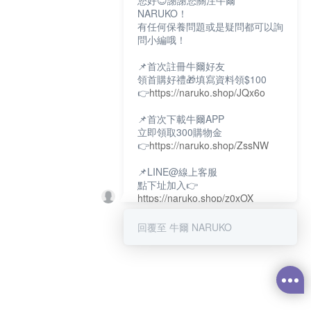
您好😊謝謝您關注牛爾
NARUKO！
有任何保養問題或是疑問都可以詢
問小編哦！
📌首次註冊牛爾好友
領首購好禮🎁填寫資料領$100
👉
https://naruko.shop/JQx6o
📌首次下載牛爾APP
立即領取300購物金
👉
https://naruko.shop/ZssNW
📌LINE@線上客服
點下址加入👉
https://naruko.shop/z0xOX
📌電話客服：02-26581707
回覆至 牛爾 NARUKO
服務時間👉周一至周10:00～
18:00
12:00~13:30休息時間(例假日除
外)