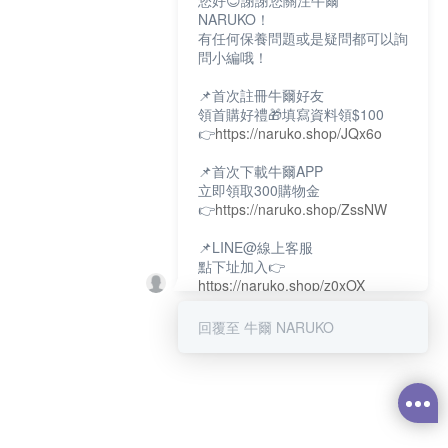
您好😊謝謝您關注牛爾
NARUKO！
有任何保養問題或是疑問都可以詢
問小編哦！
📌首次註冊牛爾好友
領首購好禮🎁填寫資料領$100
👉
https://naruko.shop/JQx6o
📌首次下載牛爾APP
立即領取300購物金
👉
https://naruko.shop/ZssNW
📌LINE@線上客服
點下址加入👉
https://naruko.shop/z0xOX
📌電話客服：02-26581707
回覆至 牛爾 NARUKO
服務時間👉周一至周10:00～
18:00
12:00~13:30休息時間(例假日除
外)