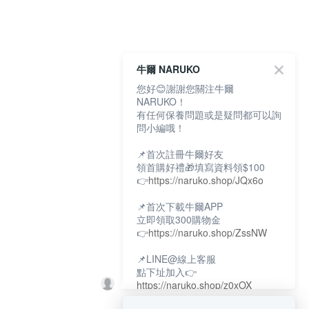
牛爾 NARUKO
您好😊謝謝您關注牛爾
NARUKO！
有任何保養問題或是疑問都可以詢
問小編哦！
📌首次註冊牛爾好友
領首購好禮🎁填寫資料領$100
👉
https://naruko.shop/JQx6o
📌首次下載牛爾APP
立即領取300購物金
👉
https://naruko.shop/ZssNW
📌LINE@線上客服
點下址加入👉
https://naruko.shop/z0xOX