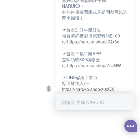
您好😊謝謝您關注牛爾
NARUKO！
有任何保養問題或是疑問都可以詢
問小編哦！
📌首次註冊牛爾好友
領首購好禮🎁填寫資料領$100
👉
https://naruko.shop/JQx6o
📌首次下載牛爾APP
立即領取300購物金
👉
https://naruko.shop/ZssNW
📌LINE@線上客服
點下址加入👉
https://naruko.shop/z0xOX
📌電話客服：02-26581707
回覆至 牛爾 NARUKO
服務時間👉周一至周10:00～
18:00
12:00~13:30休息時間(例假日除
外)