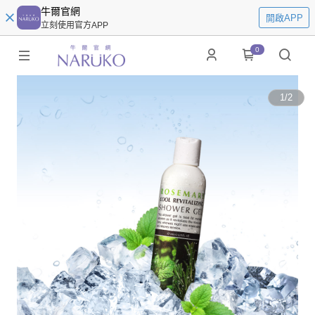
牛爾官網
開啟APP
立刻使用官方APP
0
1
/
2