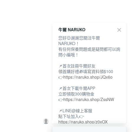
牛爾 NARUKO
您好😊謝謝您關注牛爾
NARUKO！
有任何保養問題或是疑問都可以詢
問小編哦！
📌首次註冊牛爾好友
領首購好禮🎁填寫資料領$100
👉
https://naruko.shop/JQx6o
📌首次下載牛爾APP
立即領取300購物金
👉
https://naruko.shop/ZssNW
📌LINE@線上客服
點下址加入👉
https://naruko.shop/z0xOX