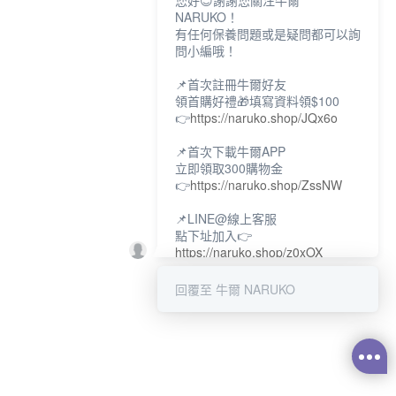
您好😊謝謝您關注牛爾
NARUKO！
有任何保養問題或是疑問都可以詢
問小編哦！
📌首次註冊牛爾好友
領首購好禮🎁填寫資料領$100
👉
https://naruko.shop/JQx6o
📌首次下載牛爾APP
立即領取300購物金
👉
https://naruko.shop/ZssNW
📌LINE@線上客服
點下址加入👉
https://naruko.shop/z0xOX
📌電話客服：02-26581707
回覆至 牛爾 NARUKO
服務時間👉周一至周10:00～
18:00
12:00~13:30休息時間(例假日除
外)