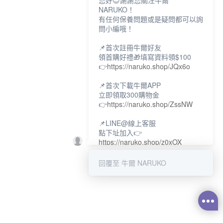
您好😊謝謝您關注牛爾
NARUKO！
有任何保養問題或是疑問都可以詢
問小編哦！
📌首次註冊牛爾好友
領首購好禮🎁填寫資料領$100
👉
https://naruko.shop/JQx6o
📌首次下載牛爾APP
立即領取300購物金
👉
https://naruko.shop/ZssNW
📌LINE@線上客服
點下址加入👉
https://naruko.shop/z0xOX
📌電話客服：02-26581707
回覆至 牛爾 NARUKO
服務時間👉周一至周10:00～
18:00
12:00~13:30休息時間(例假日除
外)