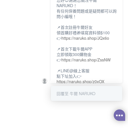
您好😊謝謝您關注牛爾
NARUKO！
有任何保養問題或是疑問都可以詢
問小編哦！
📌首次註冊牛爾好友
領首購好禮🎁填寫資料領$100
👉
https://naruko.shop/JQx6o
📌首次下載牛爾APP
立即領取300購物金
👉
https://naruko.shop/ZssNW
📌LINE@線上客服
點下址加入👉
https://naruko.shop/z0xOX
📌電話客服：02-26581707
回覆至 牛爾 NARUKO
服務時間👉周一至周10:00～
18:00
12:00~13:30休息時間(例假日除
外)