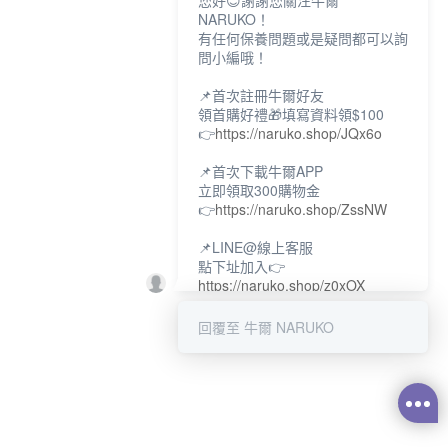
您好😊謝謝您關注牛爾
NARUKO！
有任何保養問題或是疑問都可以詢
問小編哦！
📌首次註冊牛爾好友
領首購好禮🎁填寫資料領$100
👉
https://naruko.shop/JQx6o
📌首次下載牛爾APP
立即領取300購物金
👉
https://naruko.shop/ZssNW
📌LINE@線上客服
點下址加入👉
https://naruko.shop/z0xOX
📌電話客服：02-26581707
回覆至 牛爾 NARUKO
服務時間👉周一至周10:00～
18:00
12:00~13:30休息時間(例假日除
外)